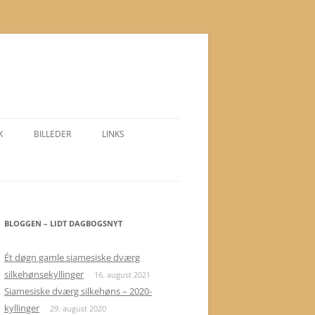
K
BILLEDER
LINKS
SIAMESISKE DVÆRG SILKEHØNS
LINKS
SORT – DVÆRG
LÆSESTOF
CHOKOLADEBRUN
BLOGGEN – LIDT DAGBOGSNYT
ISABELL
Ét døgn gamle siamesiske dværg
silkehønsekyllinger
16. august 2021
CITRONFARVEDE
Siamesiske dværg silkehøns – 2020-
kyllinger
SPECIELLE PROJEKTER
29. august 2020