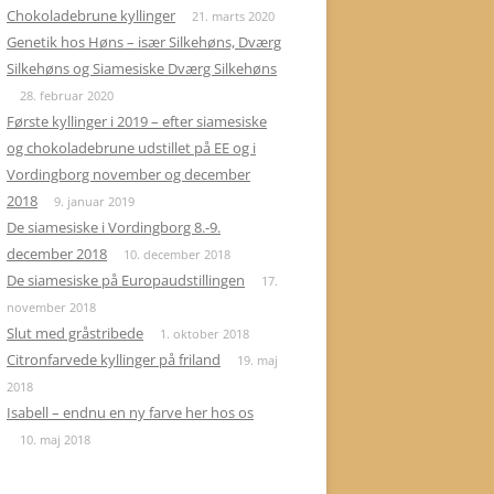
Chokoladebrune kyllinger
21. marts 2020
PR-UDSTILLING
Genetik hos Høns – især Silkehøns, Dværg
Silkehøns og Siamesiske Dværg Silkehøns
A-FEJL OG MINDRE FEJL
28. februar 2020
Første kyllinger i 2019 – efter siamesiske
og chokoladebrune udstillet på EE og i
Vordingborg november og december
2018
9. januar 2019
De siamesiske i Vordingborg 8.-9.
december 2018
10. december 2018
De siamesiske på Europaudstillingen
17.
november 2018
Slut med gråstribede
1. oktober 2018
Citronfarvede kyllinger på friland
19. maj
2018
Isabell – endnu en ny farve her hos os
10. maj 2018