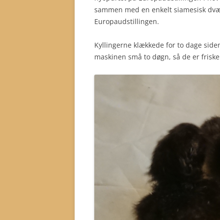
sammen med en enkelt siamesisk dværg s
Europaudstillingen.
Kyllingerne klækkede for to dage siden
maskinen små to døgn, så de er frisk