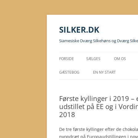
Hop
til
indhold
SILKER.DK
Siamesiske Dværg Silkehøns og Dværg Silk
FORSIDE
SÆLGES
OM OS
GÆSTEBOG
EN NY START
Første kyllinger i 2019 
udstillet på EE og i Vo
2018
De tre første kyllinger efter de choko
nyopdræt på Europaudstillingen i nov