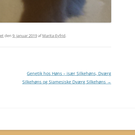
ret
den
9. januar 2019
af
Marita-Eyfrid
.
Genetik hos Høns – især Silkehøns, Dværg
Silkehøns og Siamesiske Dværg Silkehøns
→