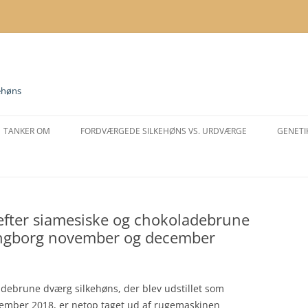
ehøns
TANKER OM
FORDVÆRGEDE SILKEHØNS VS. URDVÆRGE
GENETI
VALNØDDEKAM (MORBÆRKAM)
RACEKENDETEGN DVÆRGE
KLØFTEN I KAMMEN
GODKENDTE RACER OG
VARIETETER
– efter siamesiske og chokoladebrune
AT VÆRE ELLER IKKE AT VÆRE
rdingborg november og december
AT BLANDE RACER
AT BLANDE FARVER
ladebrune dværg silkehøns, der blev udstillet som
SLAGTNING
ember 2018, er netop taget ud af rugemaskinen