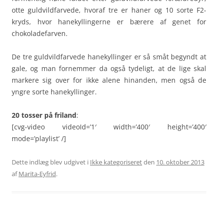
otte guldvildfarvede, hvoraf tre er haner og 10 sorte F2-
kryds, hvor hanekyllingerne er bærere af genet for
chokoladefarven.
De tre guldvildfarvede hanekyllinger er så småt begyndt at
gale, og man fornemmer da også tydeligt, at de lige skal
markere sig over for ikke alene hinanden, men også de
yngre sorte hanekyllinger.
20 tosser på friland
:
[cvg-video videoId=’1′ width=’400′ height=’400′
mode=’playlist’ /]
Dette indlæg blev udgivet i
Ikke kategoriseret
den
10. oktober 2013
af
Marita-Eyfrid
.