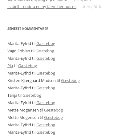
Isabell – endnu en ny farve her hos os
10. maj 2018
SENESTE KOMMENTARER
Marita-Eyfrid
til
Gæstebog
Vagn Fobian
til
Gæstebog
Marita-Eyfrid
til
Gæstebog
Pia
til
Gæstebog
Marita-Eyfrid
til
Gæstebog
Kirsten Kjærgaard Madsen
til
Gæstebog
Marita-Eyfrid
til
Gæstebog
Tanja
til
Gæstebog
Marita-Eyfrid
til
Gæstebog
Mette Mogensen
til
Gæstebog
Mette Mogensen
til
Gæstebog
Marita-Eyfrid
til
Gæstebog
Marita-Eyfrid
til
Gæstebog