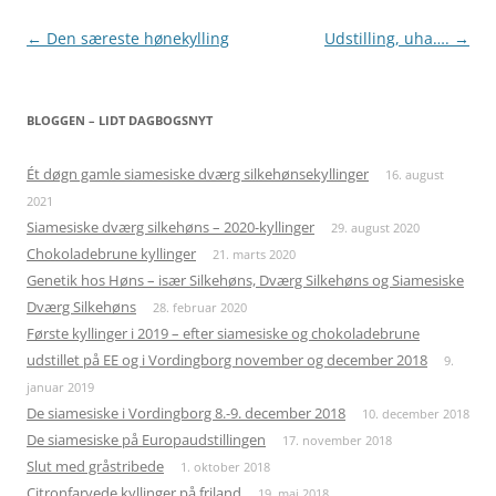
Indlægsnavigation
←
Den særeste hønekylling
Udstilling, uha….
→
BLOGGEN – LIDT DAGBOGSNYT
Ét døgn gamle siamesiske dværg silkehønsekyllinger
16. august
2021
Siamesiske dværg silkehøns – 2020-kyllinger
29. august 2020
Chokoladebrune kyllinger
21. marts 2020
Genetik hos Høns – især Silkehøns, Dværg Silkehøns og Siamesiske
Dværg Silkehøns
28. februar 2020
Første kyllinger i 2019 – efter siamesiske og chokoladebrune
udstillet på EE og i Vordingborg november og december 2018
9.
januar 2019
De siamesiske i Vordingborg 8.-9. december 2018
10. december 2018
De siamesiske på Europaudstillingen
17. november 2018
Slut med gråstribede
1. oktober 2018
Citronfarvede kyllinger på friland
19. maj 2018