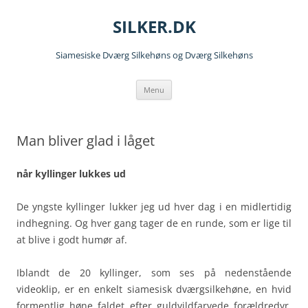
Hop
til
SILKER.DK
indhold
Siamesiske Dværg Silkehøns og Dværg Silkehøns
Menu
Man bliver glad i låget
når kyllinger lukkes ud
De yngste kyllinger lukker jeg ud hver dag i en midlertidig
indhegning. Og hver gang tager de en runde, som er lige til
at blive i godt humør af.
Iblandt de 20 kyllinger, som ses på nedenstående
videoklip, er en enkelt siamesisk dværgsilkehøne, en hvid
formentlig høne faldet efter guldvildfarvede forældredyr,